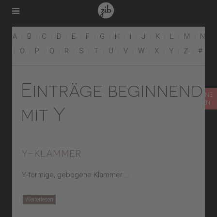
A
B
C
D
E
F
G
H
I
J
K
L
M
N
O
P
Q
R
S
T
U
V
W
X
Y
Z
#
Einträge beginnend
TERMIN ONLINE
VEREINBAREN
mit Y
y-klammer
Y-förmige, gebogene Klammer …
Weiterlesen