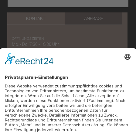
KONTAKT
ANFRAGE
öffnungszeiten
Mo. - Do. 7:30 - 18:30 Uhr
Freitag: 7:30 - 15:30 Uhr
telefonnummer
0221/56 96 57 87
e-mail
verwaltung[at]zahnaerzte-im-belgischen.de