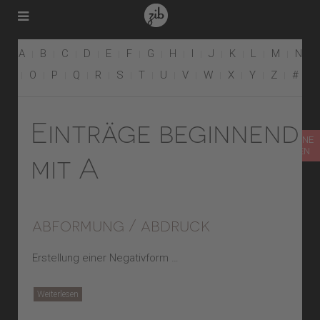
A
B
C
D
E
F
G
H
I
J
K
L
M
N
O
P
Q
R
S
T
U
V
W
X
Y
Z
#
Einträge beginnend
TERMIN ONLINE
VEREINBAREN
mit A
abformung / abdruck
Erstellung einer Negativform …
Weiterlesen