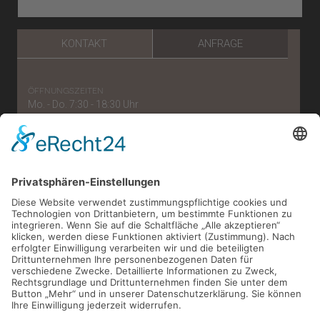
KONTAKT
ANFRAGE
öffnungszeiten
Mo. - Do. 7:30 - 18:30 Uhr
Freitag: 7:30 - 15:30 Uhr
telefonnummer
0221/56 96 57 87
e-mail
verwaltung[at]zahnaerzte-im-belgischen.de