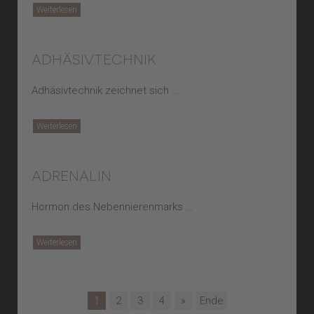
Weiterlesen
adhäsivtechnik
Adhäsivtechnik zeichnet sich …
Weiterlesen
adrenalin
Hormon des Nebennierenmarks …
Weiterlesen
1
2
3
4
»
Ende