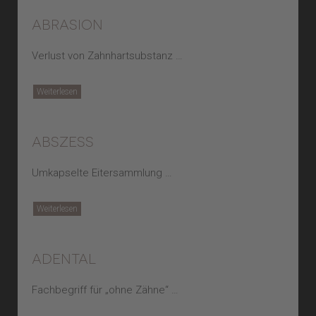
abrasion
Verlust von Zahnhartsubstanz …
Weiterlesen
abszess
Umkapselte Eitersammlung …
Weiterlesen
adental
Fachbegriff für „ohne Zähne“ …