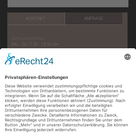
KONTAKT
ANFRAGE
öffnungszeiten
Mo. - Do. 7:30 - 18:30 Uhr
Freitag: 7:30 - 15:30 Uhr
telefonnummer
0221/56 96 57 87
e-mail
verwaltung[at]zahnaerzte-im-belgischen.de