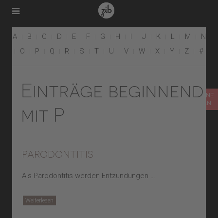
A
B
C
D
E
F
G
H
I
J
K
L
M
N
O
P
Q
R
S
T
U
V
W
X
Y
Z
#
Einträge beginnend
TERMIN ONLINE
VEREINBAREN
mit P
parodontitis
Als Parodontitis werden Entzündungen …
Weiterlesen