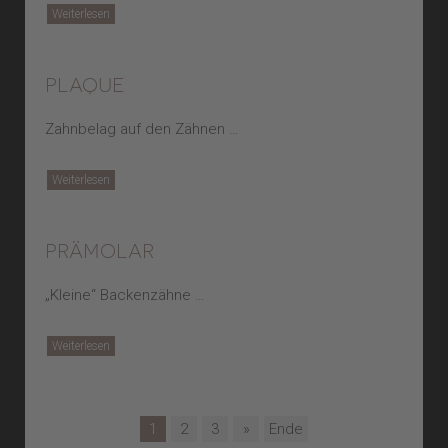
Weiterlesen
plaque
Zahnbelag auf den Zähnen …
Weiterlesen
prämolar
„Kleine“ Backenzähne …
Weiterlesen
1
2
3
»
Ende