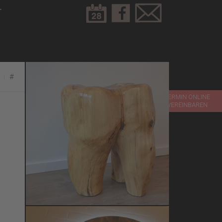
T
#
TERMIN ONLINE
VEREINBAREN