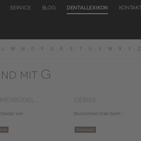
SERVICE
BLOG
DENTALLEXIKON
KONTAK
L
M
N
O
P
Q
R
S
T
U
V
W
X
Y
Z
end mit G
menbügel
gebiss
rbinder von …
Bezeichnet man beim …
lesen
Weiterlesen