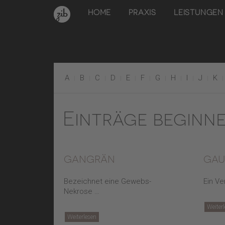
HOME
PRAXIS
LEISTUNGEN
A
B
C
D
E
F
G
H
I
J
K
Einträge beginn
gangrän
gau
Bezeichnet eine Gewebs-
Ein Ve
Nekrose …
Weiter
Weiterlesen