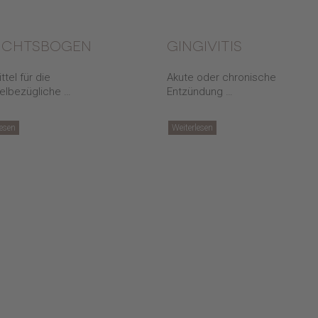
ichtsbogen
gingivitis
ttel für die
Akute oder chronische
elbezügliche …
Entzündung …
lesen
Weiterlesen