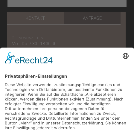
KONTAKT
ANFRAGE
öffnungszeiten
Mo. - Do. 7:30 - 18:30 Uhr
Freitag: 7:30 - 15:30 Uhr
telefonnummer
0221/56 96 57 87
e-mail
verwaltung[at]zahnaerzte-im-belgischen.de