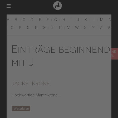
A
B
C
D
E
F
G
H
I
J
K
L
M
N
O
P
Q
R
S
T
U
V
W
X
Y
Z
#
Einträge beginnend
TERMIN ONLINE
VEREINBAREN
mit J
jacketkrone
Hochwertige Mantelkrone …
Weiterlesen