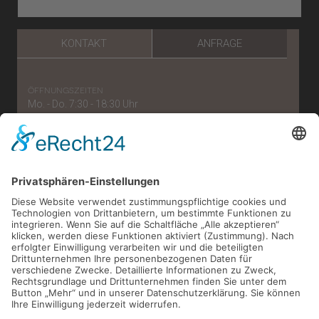
KONTAKT
ANFRAGE
öffnungszeiten
Mo. - Do. 7:30 - 18:30 Uhr
Freitag: 7:30 - 15:30 Uhr
telefonnummer
0221/56 96 57 87
e-mail
verwaltung[at]zahnaerzte-im-belgischen.de