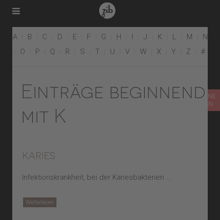
A
B
C
D
E
F
G
H
I
J
K
L
M
N
O
P
Q
R
S
T
U
V
W
X
Y
Z
#
Einträge beginnend
TERMIN ONLINE
VEREINBAREN
mit K
karies
Infektionskrankheit, bei der Kariesbakterien …
Weiterlesen