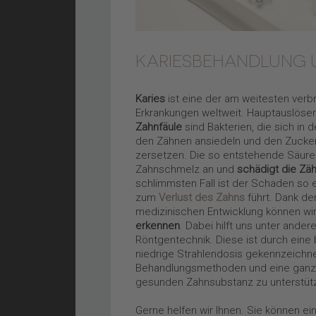
KARIESBEHANDLUNG 
Karies
ist eine der am weitesten verb
Erkrankungen weltweit. Hauptauslöser 
Zahnfäule
sind Bakterien, die sich in 
den Zähnen ansiedeln und den Zucke
zersetzen. Die so entstehende Säure 
Zahnschmelz an und
schädigt die Zä
schlimmsten Fall ist der Schaden so e
zum
Verlust des Zahns
führt. Dank de
medizinischen Entwicklung können wi
erkennen
. Dabei hilft uns unter ander
Röntgentechnik. Diese ist durch ein
niedrige Strahlendosis gekennzeichn
Behandlungsmethoden und eine ganz in
gesunden Zahnsubstanz zu unterstütz
Gerne helfen wir Ihnen. Sie können e