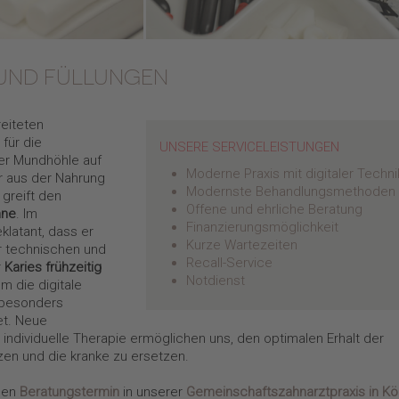
UND FÜLLUNGEN
reiteten
für die
UNSERE SERVICELEISTUNGEN
der Mundhöhle auf
Moderne Praxis mit digitaler Techni
r aus der Nahrung
Modernste Behandlungsmethoden
greift den
Offene und ehrliche Beratung
hne
. Im
Finanzierungsmöglichkeit
klatant, dass er
Kurze Wartezeiten
r technischen und
Recall-Service
r
Karies frühzeitig
Notdienst
em die digitale
e besonders
et. Neue
dividuelle Therapie ermöglichen uns, den optimalen Erhalt der
en und die kranke zu ersetzen.
inen
Beratungstermin
in unserer
Gemeinschaftszahnarztpraxis in Kö