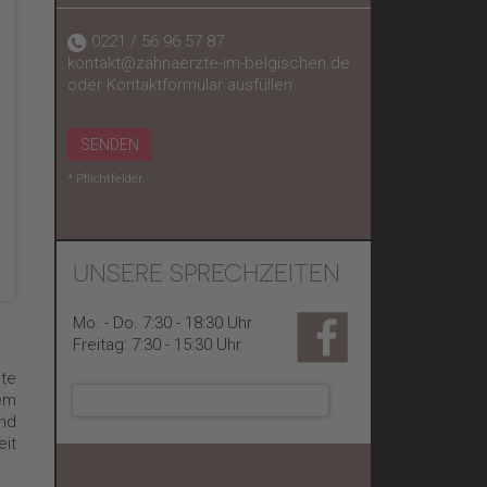
0221 / 56 96 57 87
kontakt@zahnaerzte-im-belgischen.de
oder Kontaktformular ausfüllen
SENDEN
* Pflichtfelder.
UNSERE SPRECHZEITEN
Mo. - Do. 7:30 - 18:30 Uhr
Freitag: 7:30 - 15:30 Uhr
te
em
und
it