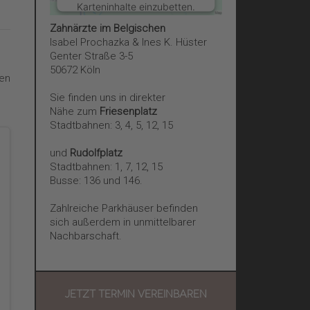
Karteninhalte einzubetten.
Dieser Service kann Daten
Zahnärzte im Belgischen
zu Ihren Aktivitäten
Isabel Prochazka & Ines K. Hüster
sammeln. Bitte lesen Sie
Genter Straße 3-5
die Details durch und
50672 Köln
en
stimmen Sie der Nutzung
des Service zu, um diese
Sie finden uns in direkter
Karte anzuzeigen.
Nähe zum
Friesenplatz
Stadtbahnen: 3, 4, 5, 12, 15
Mehr Informationen
und
Rudolfplatz
Stadtbahnen: 1, 7, 12, 15
Busse: 136 und 146.
Akzeptieren
Zahlreiche Parkhäuser befinden
powered by
Usercentrics
sich außerdem in unmittelbarer
Consent Management
Nachbarschaft.
Platform
&
eRecht24
JETZT TERMIN VEREINBAREN