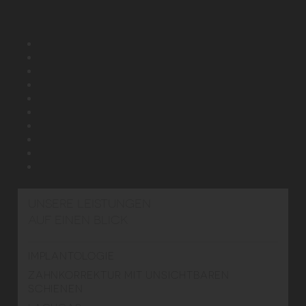
UNSERE LEISTUNGEN
AUF EINEN BLICK
IMPLANTOLOGIE
ZAHNKORREKTUR MIT UNSICHTBAREN
SCHIENEN