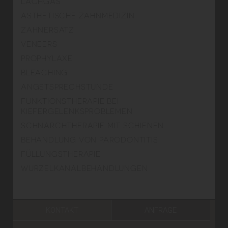
LACHGAS
ÄSTHETISCHE ZAHNMEDIZIN
ZAHNERSATZ
VENEERS
PROPHYLAXE
BLEACHING
ANGSTSPRECHSTUNDE
FUNKTIONSTHERAPIE BEI
KIEFERGELENKSPROBLEMEN
SCHNARCHTHERAPIE MIT SCHIENEN
BEHANDLUNG VON PARODONTITIS
FÜLLUNGSTHERAPIE
WURZELKANALBEHANDLUNGEN
KONTAKT
ANFRAGE