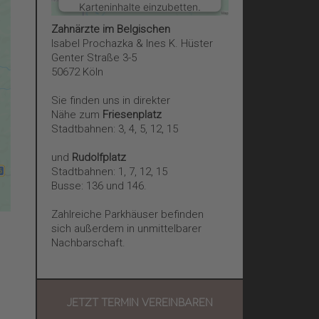
Karteninhalte einzubetten.
Dieser Service kann Daten
Zahnärzte im Belgischen
zu Ihren Aktivitäten
Isabel Prochazka & Ines K. Hüster
sammeln. Bitte lesen Sie
Genter Straße 3-5
die Details durch und
50672 Köln
stimmen Sie der Nutzung
des Service zu, um diese
Sie finden uns in direkter
Karte anzuzeigen.
Nähe zum
Friesenplatz
Stadtbahnen: 3, 4, 5, 12, 15
Mehr Informationen
und
Rudolfplatz
Stadtbahnen: 1, 7, 12, 15
Busse: 136 und 146.
Akzeptieren
Zahlreiche Parkhäuser befinden
powered by
Usercentrics
sich außerdem in unmittelbarer
Consent Management
Nachbarschaft.
Platform
&
eRecht24
JETZT TERMIN VEREINBAREN