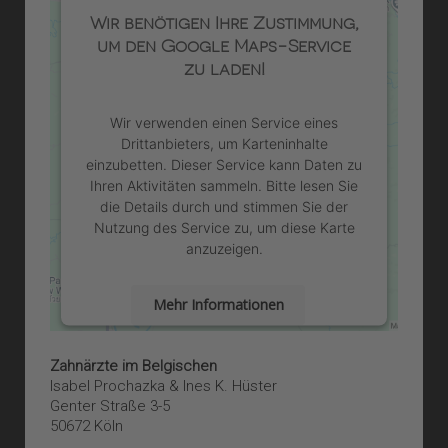
Wir benötigen Ihre Zustimmung,
um den Google Maps-Service
zu laden!
Wir verwenden einen Service eines
Drittanbieters, um Karteninhalte
einzubetten. Dieser Service kann Daten zu
Ihren Aktivitäten sammeln. Bitte lesen Sie
die Details durch und stimmen Sie der
Nutzung des Service zu, um diese Karte
anzuzeigen.
Mehr Informationen
Akzeptieren
Zahnärzte im Belgischen
Isabel Prochazka & Ines K. Hüster
powered by
Usercentrics Consent
Genter Straße 3-5
Management Platform
&
eRecht24
50672 Köln