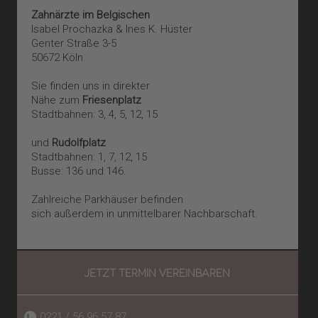
Zahnärzte im Belgischen
Akzeptieren
Isabel Prochazka & Ines K. Hüster
Genter Straße 3-5
powered by
Usercentrics Consent
50672 Köln
Management Platform
&
eRecht24
Sie finden uns in direkter
Nähe zum
Friesenplatz
Stadtbahnen: 3, 4, 5, 12, 15
und
Rudolfplatz
Stadtbahnen: 1, 7, 12, 15
Busse: 136 und 146.
Zahlreiche Parkhäuser befinden
sich außerdem in unmittelbarer Nachbarschaft.
JETZT TERMIN VEREINBAREN
0221 / 56 96 57 87